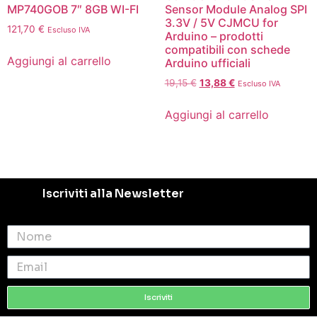
MP740GOB 7″ 8GB WI-FI
Sensor Module Analog SPI
3.3V / 5V CJMCU for
121,70
€
Escluso IVA
Arduino – prodotti
compatibili con schede
Aggiungi al carrello
Arduino ufficiali
19,15
€
13,88
€
Escluso IVA
Aggiungi al carrello
Iscriviti alla Newsletter
Iscriviti