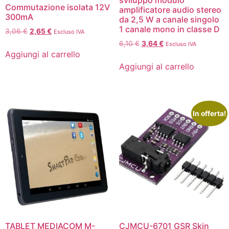
sviluppo modulo
Commutazione isolata 12V
amplificatore audio stereo
300mA
da 2,5 W a canale singolo
1 canale mono in classe D
3,06
€
2,65
€
Escluso IVA
6,10
€
3,64
€
Escluso IVA
Aggiungi al carrello
Aggiungi al carrello
In offerta!
TABLET MEDIACOM M-
CJMCU-6701 GSR Skin