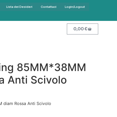
Lista dei Desideri
Contattaci
Login/Logout
0,00
€
cing 85MM*38MM
 Anti Scivolo
diam Rossa Anti Scivolo