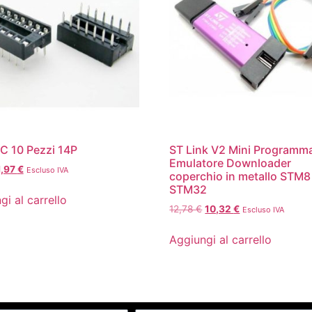
IC 10 Pezzi 14P
ST Link V2 Mini Programm
Emulatore Downloader
1,97
€
Escluso IVA
coperchio in metallo STM8
STM32
gi al carrello
12,78
€
10,32
€
Escluso IVA
Aggiungi al carrello