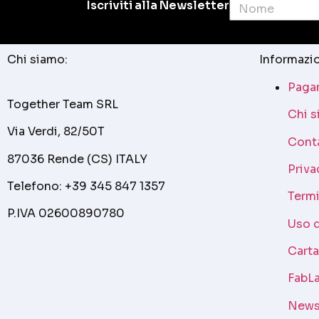
Iscriviti alla Newsletter
Chi siamo:
Informazio
Pagam
Together Team SRL
Chi 
Via Verdi, 82/50T
Cont
87036 Rende (CS) ITALY
Priva
Telefono: +39 345 847 1357
Termi
P.IVA 02600890780
Uso 
Cart
FabLa
News