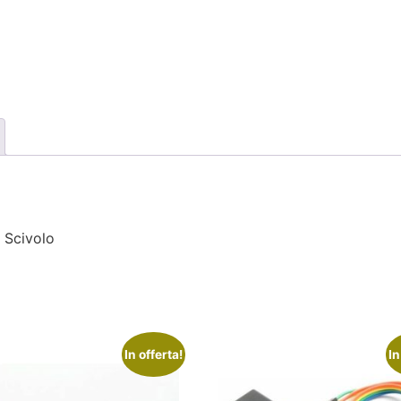
 Scivolo
In offerta!
In