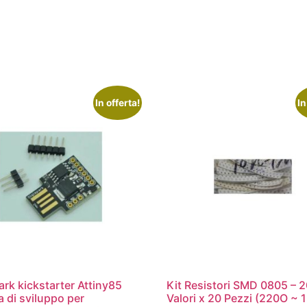
In offerta!
In
ark kickstarter Attiny85
Kit Resistori SMD 0805 – 
 di sviluppo per
Valori x 20 Pezzi (220O ~ 