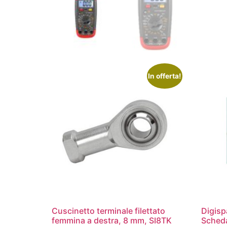
In offerta!
Cuscinetto terminale filettato
Digisp
femmina a destra, 8 mm, SI8TK
Scheda