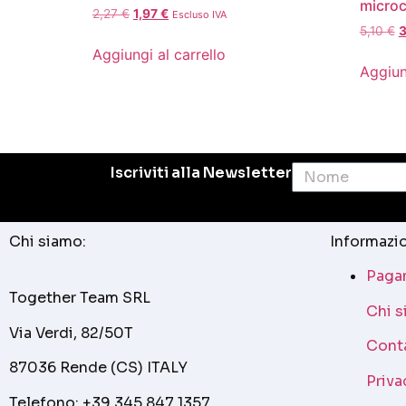
microc
2,27
€
1,97
€
Escluso IVA
5,10
€
3
Aggiungi al carrello
Aggiun
Iscriviti alla Newsletter
Chi siamo:
Informazio
Pagam
Together Team SRL
Chi 
Via Verdi, 82/50T
Cont
87036 Rende (CS) ITALY
Priva
Telefono: +39 345 847 1357