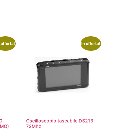
 offerta!
In offerta!
20
Oscilloscopio tascabile DS213
1MO)
72Mhz