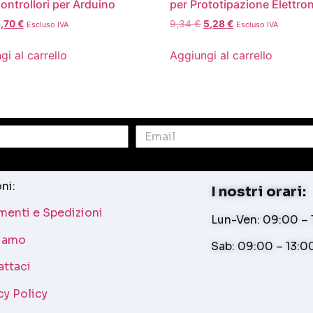
ontrollori per Arduino
per Prototipazione Elettro
,70
€
9,34
€
5,28
€
Escluso IVA
Escluso IVA
gi al carrello
Aggiungi al carrello
ni:
I nostri orari:
enti e Spedizioni
Lun-Ven: 09:00 – 1
siamo
Sab: 09:00 – 13:0
attaci
cy Policy