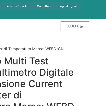
Lista dei Desideri
Contattaci
Login/Logout
0,00
€
ster di Temperatura Marca: WFBD-CN
 Multi Test
timetro Digitale
sione Current
er di