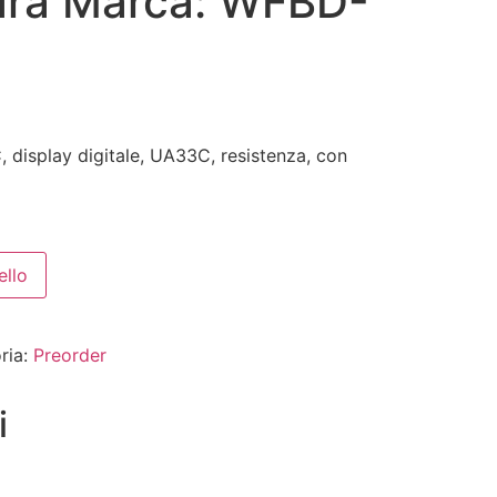
ra Marca: WFBD-
 display digitale, UA33C, resistenza, con
ello
ria:
Preorder
i