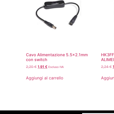
Cavo Alimentazione 5.5×2.1mm
HK3FF
con switch
ALIME
2,20
€
1,91
€
2,24
€
Escluso IVA
Aggiungi al carrello
Aggiun