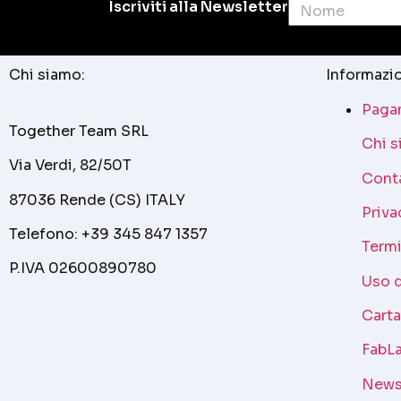
Iscriviti alla Newsletter
Chi siamo:
Informazio
Pagam
Together Team SRL
Chi 
Via Verdi, 82/50T
Cont
87036 Rende (CS) ITALY
Priva
Telefono: +39 345 847 1357
Termi
P.IVA 02600890780
Uso 
Cart
FabLa
News