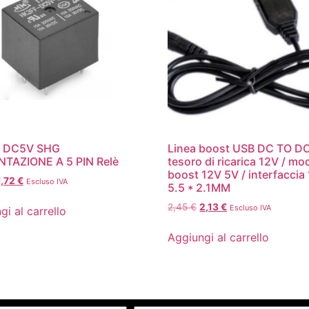
 DC5V SHG
Linea boost USB DC TO DC
NTAZIONE A 5 PIN Relè
tesoro di ricarica 12V / mo
boost 12V 5V / interfaccia
1,72
€
Escluso IVA
5.5 * 2.1MM
2,45
€
2,13
€
Escluso IVA
gi al carrello
Aggiungi al carrello