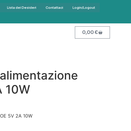
Lista dei Desideri
Contattaci
Login/Logout
0,00
€
 alimentazione
A 10W
 POE 5V 2A 10W