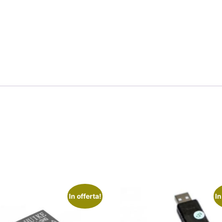
In offerta!
In