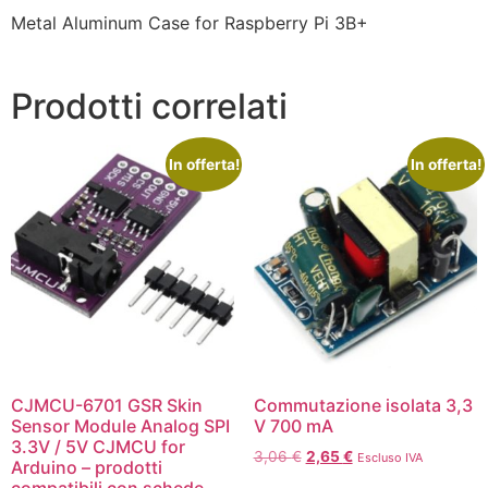
Metal Aluminum Case for Raspberry Pi 3B+
Prodotti correlati
In offerta!
In offerta!
CJMCU-6701 GSR Skin
Commutazione isolata 3,3
Sensor Module Analog SPI
V 700 mA
3.3V / 5V CJMCU for
3,06
€
2,65
€
Escluso IVA
Arduino – prodotti
compatibili con schede