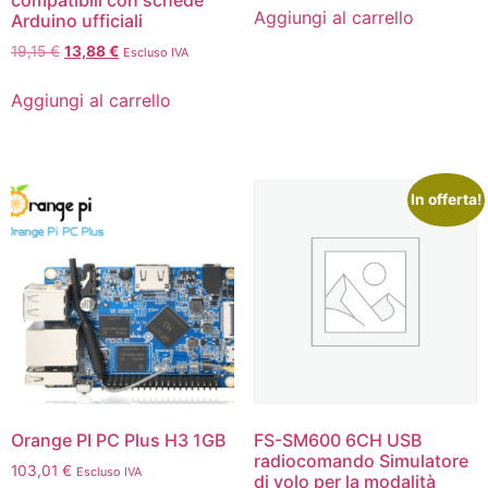
Aggiungi al carrello
Arduino ufficiali
19,15
€
13,88
€
Escluso IVA
Aggiungi al carrello
In offerta!
Orange PI PC Plus H3 1GB
FS-SM600 6CH USB
radiocomando Simulatore
103,01
€
Escluso IVA
di volo per la modalità