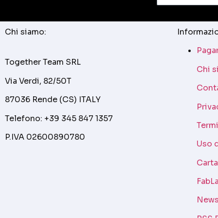
Chi siamo:
Informazio
Pagam
Together Team SRL
Chi 
Via Verdi, 82/50T
Cont
87036 Rende (CS) ITALY
Priva
Telefono: +39 345 847 1357
Termi
P.IVA 02600890780
Uso 
Cart
FabLa
News