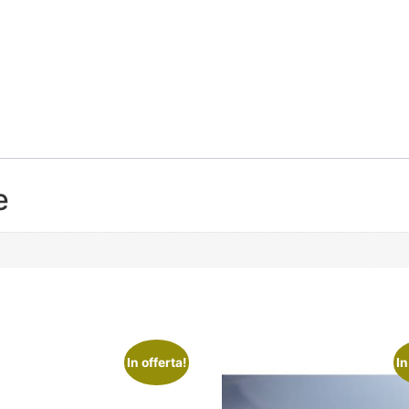
e
In offerta!
In