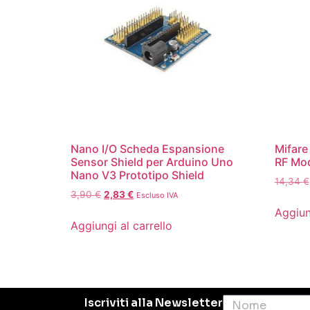
Nano I/O Scheda Espansione
Mifare
Sensor Shield per Arduino Uno
RF Mod
Nano V3 Prototipo Shield
14,34
€
3,90
€
2,83
€
Escluso IVA
Aggiun
Aggiungi al carrello
Iscriviti alla Newsletter