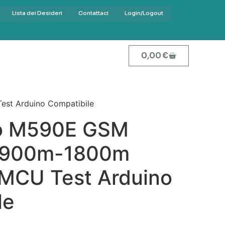
Lista dei Desideri
Contattaci
Login/Logout
0,00
€
t Arduino Compatibile
lo M590E GSM
 900m-1800m
MCU Test Arduino
le