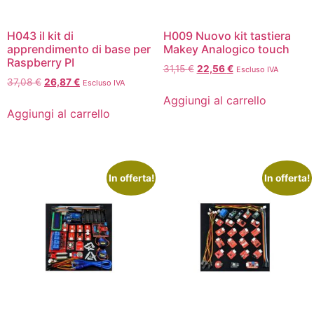
H043 il kit di
H009 Nuovo kit tastiera
apprendimento di base per
Makey Analogico touch
Raspberry PI
31,15
€
22,56
€
Escluso IVA
37,08
€
26,87
€
Escluso IVA
Aggiungi al carrello
Aggiungi al carrello
In offerta!
In offerta!