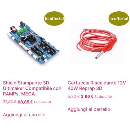
In offerta!
In offerta!
Shield Stampante 3D
Cartuccia Riscaldante 12V
Ultimaker Compatibile con
40W Reprap 3D
RAMPs, MEGA
5,32
€
2,86
€
Escluso IVA
77,87
€
68,85
€
Escluso IVA
Aggiungi al carrello
Aggiungi al carrello