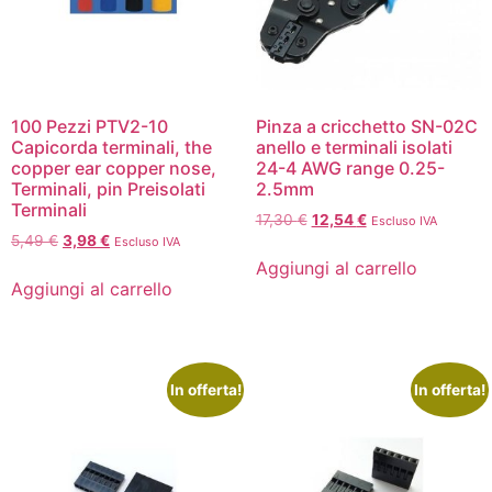
100 Pezzi PTV2-10
Pinza a cricchetto SN-02C
Capicorda terminali, the
anello e terminali isolati
copper ear copper nose,
24-4 AWG range 0.25-
Terminali, pin Preisolati
2.5mm
Terminali
17,30
€
12,54
€
Escluso IVA
5,49
€
3,98
€
Escluso IVA
Aggiungi al carrello
Aggiungi al carrello
In offerta!
In offerta!