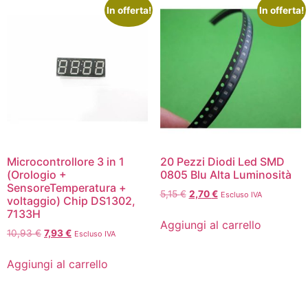
In offerta!
In offerta!
Microcontrollore 3 in 1
20 Pezzi Diodi Led SMD
(Orologio +
0805 Blu Alta Luminosità
SensoreTemperatura +
5,15
€
2,70
€
Escluso IVA
voltaggio) Chip DS1302,
7133H
Aggiungi al carrello
10,93
€
7,93
€
Escluso IVA
Aggiungi al carrello