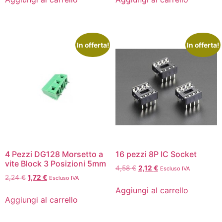
In offerta!
In offerta!
4 Pezzi DG128 Morsetto a
16 pezzi 8P IC Socket
vite Block 3 Posizioni 5mm
4,58
€
2,12
€
Escluso IVA
2,24
€
1,72
€
Escluso IVA
Aggiungi al carrello
Aggiungi al carrello