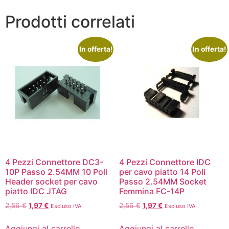
Prodotti correlati
In offerta!
In offerta!
4 Pezzi Connettore DC3-
4 Pezzi Connettore IDC
10P Passo 2.54MM 10 Poli
per cavo piatto 14 Poli
Header socket per cavo
Passo 2.54MM Socket
piatto IDC JTAG
Femmina FC-14P
2,56
€
1,97
€
2,56
€
1,97
€
Escluso IVA
Escluso IVA
Aggiungi al carrello
Aggiungi al carrello