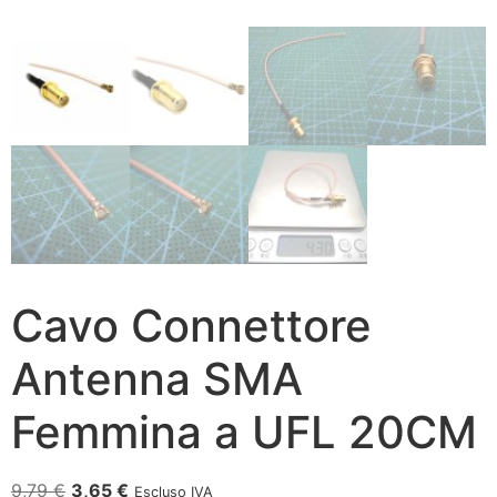
Cavo Connettore
Antenna SMA
Femmina a UFL 20CM
9,79
€
3,65
€
Escluso IVA