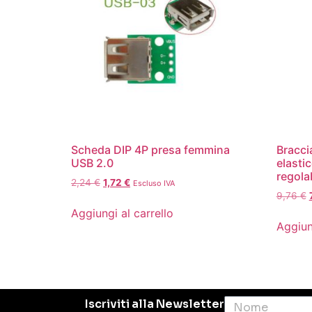
Scheda DIP 4P presa femmina
Braccia
USB 2.0
elasti
regola
2,24
€
1,72
€
Escluso IVA
9,76
€
Aggiungi al carrello
Aggiun
Iscriviti alla Newsletter