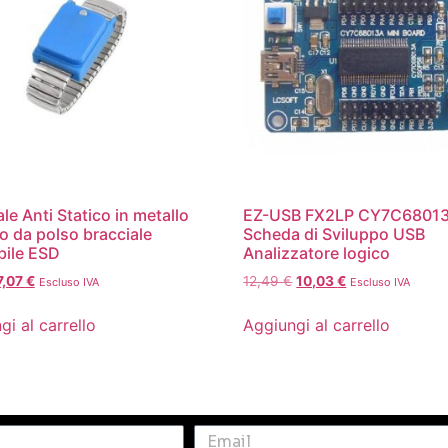
le Anti Statico in metallo
EZ-USB FX2LP CY7C6801
co da polso bracciale
Scheda di Sviluppo USB
bile ESD
Analizzatore logico
7,07
€
12,49
€
10,03
€
Escluso IVA
Escluso IVA
gi al carrello
Aggiungi al carrello