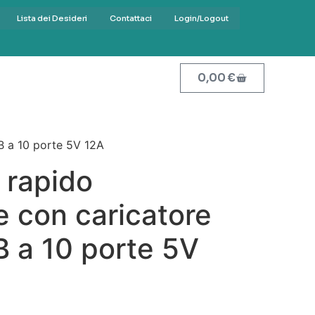
Lista dei Desideri
Contattaci
Login/Logout
0,00
€
SB a 10 porte 5V 12A
 rapido
te con caricatore
B a 10 porte 5V