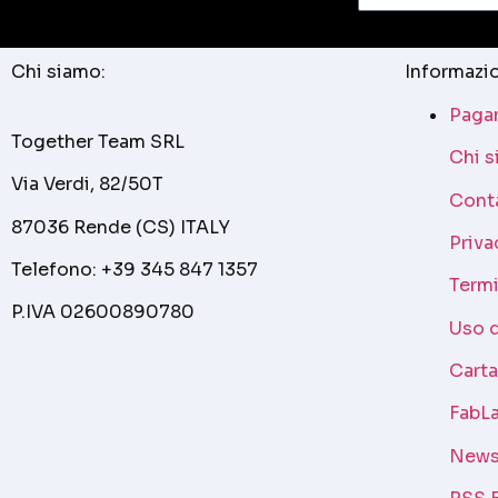
Chi siamo:
Informazio
Pagam
Together Team SRL
Chi 
Via Verdi, 82/50T
Cont
87036 Rende (CS) ITALY
Priva
Telefono: +39 345 847 1357
Termi
P.IVA 02600890780
Uso 
Cart
FabLa
News