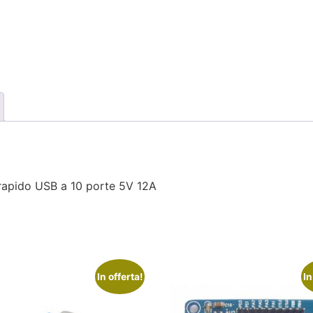
e rapido USB a 10 porte 5V 12A
In offerta!
In