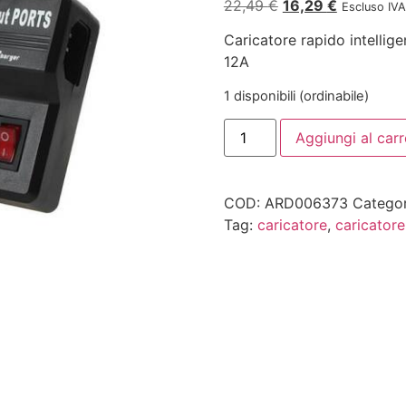
22,49
€
16,29
€
Escluso IVA
Caricatore rapido intellig
12A
1 disponibili (ordinabile)
Aggiungi al carr
COD:
ARD006373
Categor
Tag:
caricatore
,
caricatore