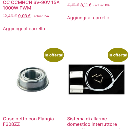
CC CCMHCN 6V-90V 15A
11,19
€
8,11
€
Escluso IVA
1000W PWM
12,46
€
9,03
€
Escluso IVA
Aggiungi al carrello
Aggiungi al carrello
In offerta!
In offerta!
Cuscinetto con Flangia
Sistema di allarme
F608ZZ
domestico interruttore