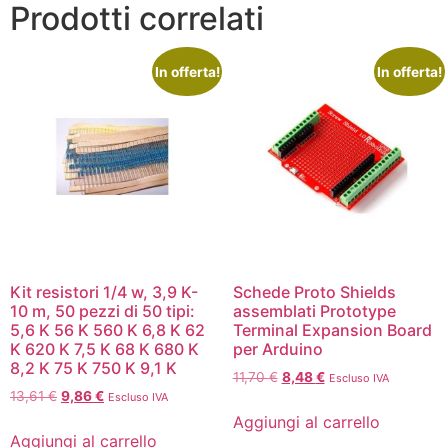
Prodotti correlati
In offerta!
In offerta!
Kit resistori 1/4 w, 3,9 K-
Schede Proto Shields
10 m, 50 pezzi di 50 tipi:
assemblati Prototype
5,6 K 56 K 560 K 6,8 K 62
Terminal Expansion Board
K 620 K 7,5 K 68 K 680 K
per Arduino
8,2 K 75 K 750 K 9,1 K
11,70
€
8,48
€
Escluso IVA
13,61
€
9,86
€
Escluso IVA
Aggiungi al carrello
Aggiungi al carrello