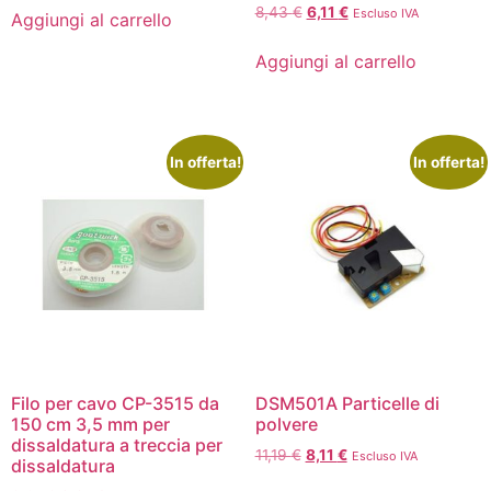
8,43
€
6,11
€
Escluso IVA
Aggiungi al carrello
Aggiungi al carrello
In offerta!
In offerta!
Filo per cavo CP-3515 da
DSM501A Particelle di
150 cm 3,5 mm per
polvere
dissaldatura a treccia per
11,19
€
8,11
€
Escluso IVA
dissaldatura