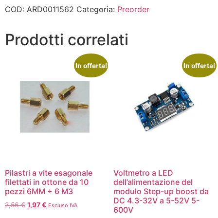
COD:
ARD0011562
Categoria:
Preorder
Prodotti correlati
In offerta!
In offerta!
Pilastri a vite esagonale
Voltmetro a LED
filettati in ottone da 10
dell’alimentazione del
pezzi 6MM + 6 M3
modulo Step-up boost da
DC 4.3-32V a 5-52V 5-
2,56
€
1,97
€
Escluso IVA
600V