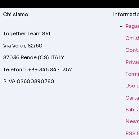
Chi siamo:
Informazio
Pagam
Together Team SRL
Chi 
Via Verdi, 82/50T
Cont
87036 Rende (CS) ITALY
Priva
Telefono: +39 345 847 1357
Termi
P.IVA 02600890780
Uso 
Cart
FabLa
News
RSS 