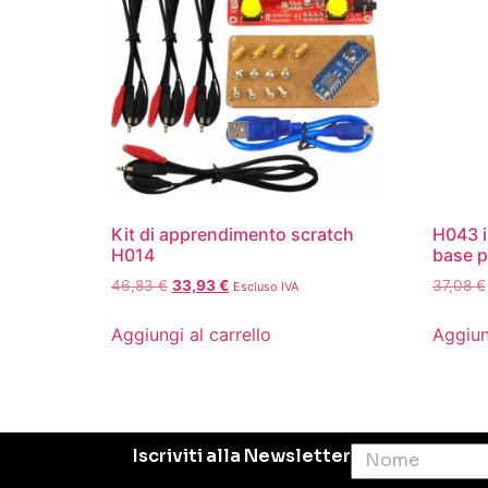
Kit di apprendimento scratch
H043 i
H014
base p
46,83
€
33,93
€
37,08
€
Escluso IVA
Aggiungi al carrello
Aggiun
Iscriviti alla Newsletter