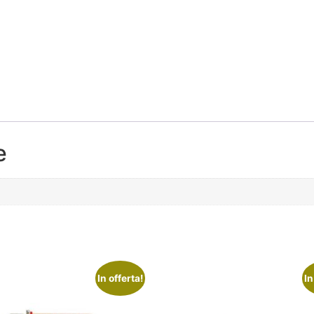
e
In offerta!
In