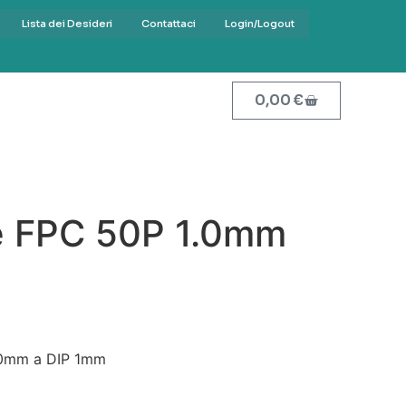
Lista dei Desideri
Contattaci
Login/Logout
0,00
€
e FPC 50P 1.0mm
.0mm a DIP 1mm