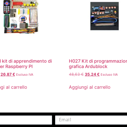
l kit di apprendimento di
H027 Kit di programmazio
er Raspberry PI
grafica Ardublock
26,87
€
48,63
€
35,24
€
Escluso IVA
Escluso IVA
gi al carrello
Aggiungi al carrello