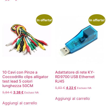
In offerta!
In offerta!
10 Cavi con Pinze a
Adattatore di rete KY-
Coccodrillo clips alligator
RD9700 USB Ethernet
test lead 5 colori
RJ45
lunghezza 50CM
5,83
€
4,22
€
Escluso IVA
5,84
€
3,38
€
Escluso IVA
Aggiungi al carrello
Aggiungi al carrello