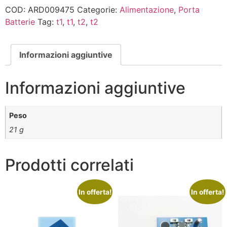
COD:
ARD009475
Categorie:
Alimentazione
,
Porta
Batterie
Tag:
t1
,
t1
,
t2
,
t2
Informazioni aggiuntive
Informazioni aggiuntive
Peso
21 g
Prodotti correlati
In offerta!
In offerta!