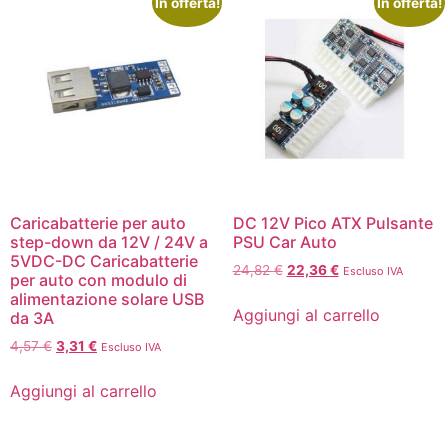
In offerta!
In offerta!
Caricabatterie per auto
DC 12V Pico ATX Pulsante
step-down da 12V / 24V a
PSU Car Auto
5VDC-DC Caricabatterie
24,82
€
22,36
€
Escluso IVA
per auto con modulo di
alimentazione solare USB
Aggiungi al carrello
da 3A
4,57
€
3,31
€
Escluso IVA
Aggiungi al carrello