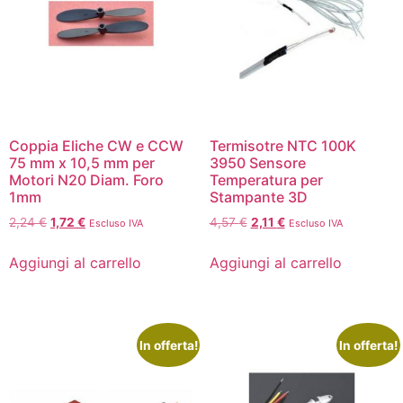
Coppia Eliche CW e CCW
Termisotre NTC 100K
75 mm x 10,5 mm per
3950 Sensore
Motori N20 Diam. Foro
Temperatura per
1mm
Stampante 3D
2,24
€
1,72
€
4,57
€
2,11
€
Escluso IVA
Escluso IVA
Aggiungi al carrello
Aggiungi al carrello
In offerta!
In offerta!