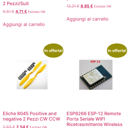
2 Pezzi/Suit
12,21
€
8,85
€
Escluso IVA
6,51
€
4,71
€
Escluso IVA
Aggiungi al carrello
Aggiungi al carrello
In offerta!
In offerta!
Eliche 8045 Positive and
ESP8266 ESP-12 Remote
negative 2 Pezzi CW CCW
Porta Seriale WIFI
Ricetrasmittente Wireless
2,93
€
2,54
€
Escluso IVA