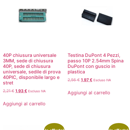
40P chiusura universale
Testina DuPont 4 Pezzi,
3MM, sede di chiusura
passo 10P 2.54mm Spina
40P, sede di chiusura
DuPont con guscio in
universale, sedile di prova
plastica
40PIC, disponibile largo e
2,56
€
1,97
€
Escluso IVA
stret
2,21
€
1,93
€
Escluso IVA
Aggiungi al carrello
Aggiungi al carrello