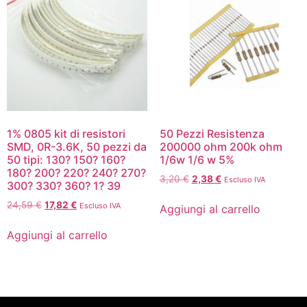
1% 0805 kit di resistori
50 Pezzi Resistenza
SMD, 0R-3.6K, 50 pezzi da
200000 ohm 200k ohm
50 tipi: 130? 150? 160?
1/6w 1/6 w 5%
180? 200? 220? 240? 270?
3,20
€
2,38
€
Escluso IVA
300? 330? 360? 1? 39
24,59
€
17,82
€
Escluso IVA
Aggiungi al carrello
Aggiungi al carrello