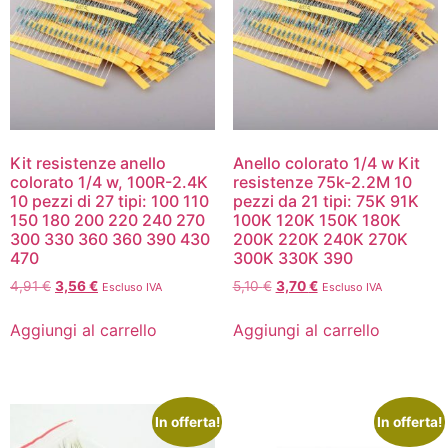
Kit resistenze anello
Anello colorato 1/4 w Kit
colorato 1/4 w, 100R-2.4K
resistenze 75k-2.2M 10
10 pezzi di 27 tipi: 100 110
pezzi da 21 tipi: 75K 91K
150 180 200 220 240 270
100K 120K 150K 180K
300 330 360 360 390 430
200K 220K 240K 270K
470
300K 330K 390
4,91
€
3,56
€
5,10
€
3,70
€
Escluso IVA
Escluso IVA
Aggiungi al carrello
Aggiungi al carrello
In offerta!
In offerta!