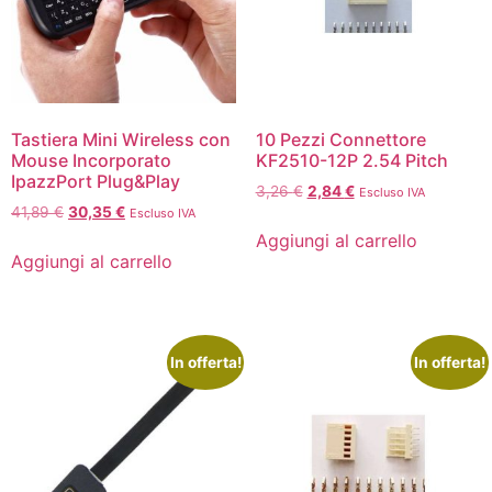
Tastiera Mini Wireless con
10 Pezzi Connettore
Mouse Incorporato
KF2510-12P 2.54 Pitch
IpazzPort Plug&Play
3,26
€
2,84
€
Escluso IVA
41,89
€
30,35
€
Escluso IVA
Aggiungi al carrello
Aggiungi al carrello
In offerta!
In offerta!