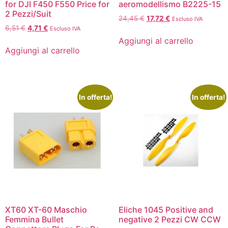
for DJI F450 F550 Price for
aeromodellismo B2225-15
2 Pezzi/Suit
24,45
€
17,72
€
Escluso IVA
6,51
€
4,71
€
Escluso IVA
Aggiungi al carrello
Aggiungi al carrello
In offerta!
In offerta!
XT60 XT-60 Maschio
Eliche 1045 Positive and
Femmina Bullet
negative 2 Pezzi CW CCW