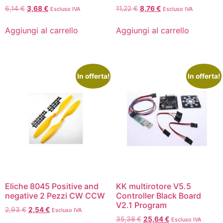
6,14
€
3,68
€
11,22
€
8,76
€
Escluso IVA
Escluso IVA
Aggiungi al carrello
Aggiungi al carrello
In offerta!
In offerta!
Eliche 8045 Positive and
KK multirotore V5.5
negative 2 Pezzi CW CCW
Controller Black Board
V2.1 Program
2,93
€
2,54
€
Escluso IVA
35,38
€
25,64
€
Escluso IVA