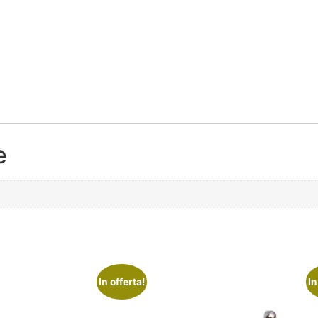
e
In offerta!
In