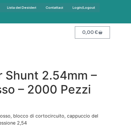
Lista dei Desideri
Contattaci
Login/Logout
0,00
€
r Shunt 2.54mm –
sso – 2000 Pezzi
osso, blocco di cortocircuito, cappuccio del
essione 2,54