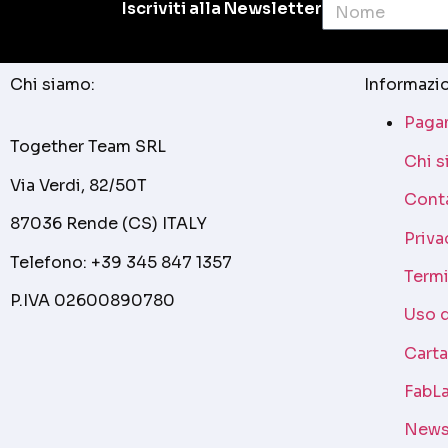
Iscriviti alla Newsletter
Chi siamo:
Informazio
Pagam
Together Team SRL
Chi 
Via Verdi, 82/50T
Cont
87036 Rende (CS) ITALY
Priva
Telefono: +39 345 847 1357
Termi
P.IVA 02600890780
Uso 
Cart
FabLa
News