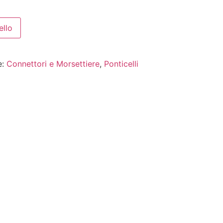
ello
e:
Connettori e Morsettiere
,
Ponticelli