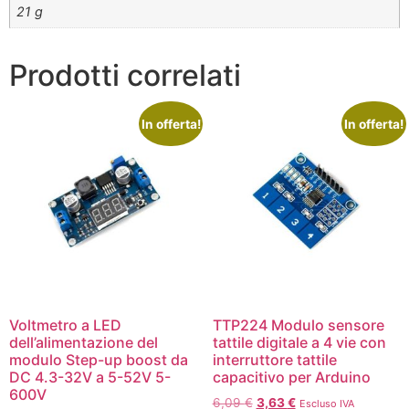
21 g
Prodotti correlati
In offerta!
In offerta!
Voltmetro a LED
TTP224 Modulo sensore
dell’alimentazione del
tattile digitale a 4 vie con
modulo Step-up boost da
interruttore tattile
DC 4.3-32V a 5-52V 5-
capacitivo per Arduino
600V
6,09
€
3,63
€
Escluso IVA