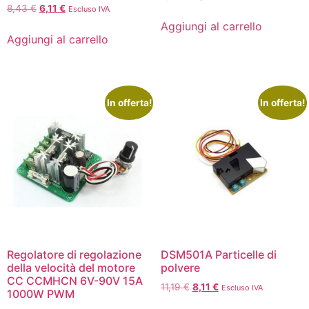
8,43
€
6,11
€
Escluso IVA
Aggiungi al carrello
Aggiungi al carrello
In offerta!
In offerta!
Regolatore di regolazione
DSM501A Particelle di
della velocità del motore
polvere
CC CCMHCN 6V-90V 15A
11,19
€
8,11
€
Escluso IVA
1000W PWM